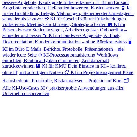
bessere Angebote, Kaufsignale früher erkennen
🛒
KI im Einkauf
Angebote vergleichen, Lieferanten bewerten, Kosten senken
🧾
KI
in der Buchhaltung
Belege, Mahnungen, Steuerberater-Unterlagen –
schneller als je zuvor
🧭
KI für Geschäftsführer
Entscheidungen
vorbereiten, Meetings strukturieren, Strategie schärfen
👥
KI im
Personalwesen
Stellenanzeigen, Arbeitszeugnisse, Onboarding –
schneller und besser
🔧
KI im Handwerk
Angebote, Aufmaß,
Dokumentation, Kundenkommunikation – ohne Bürokratiestress
🖥️
KI im Büro
E-Mails, Berichte, Protokolle, Präsentationen – nie
wieder leere Seite
⚙️
KI-Prozessautomatisierung
Workflows
einrichten, Routineaufgaben eliminieren, Zeit dauerhaft
zurückgewinnen
🏢
KI für KMU
Dein Einstieg in KI – konkret,
ohne IT, mit sofortigem Nutzen
📋
KI im Projektmanagement
Pläne,
Statusberichte, Protokolle, Risikoanalysen – Projekte auf Kurs
🗂️
Alle KI-Use-Cases
30+ praxiserprobte Anwendungen aus allen
Unternehmensbereichen
BEREIT FÜR DEN NÄCHSTEN SCHRITT?
Starte jetzt mit KI im Kundenservice –
spare ab morgen Zeit