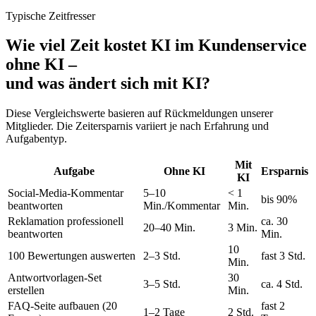
Typische Zeitfresser
Wie viel Zeit kostet KI im Kundenservice
ohne KI –
und was ändert sich mit KI?
Diese Vergleichswerte basieren auf Rückmeldungen unserer
Mitglieder. Die Zeitersparnis variiert je nach Erfahrung und
Aufgabentyp.
Mit
Aufgabe
Ohne KI
Ersparnis
KI
Social-Media-Kommentar
5–10
< 1
bis 90%
beantworten
Min./Kommentar
Min.
Reklamation professionell
ca. 30
20–40 Min.
3 Min.
beantworten
Min.
10
100 Bewertungen auswerten
2–3 Std.
fast 3 Std.
Min.
Antwortvorlagen-Set
30
3–5 Std.
ca. 4 Std.
erstellen
Min.
FAQ-Seite aufbauen (20
fast 2
1–2 Tage
2 Std.