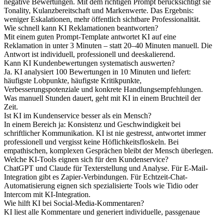
negative Bewertungen. Mit dem richtigen Prompt berücksichtigt sie
Tonality, Kulanzbereitschaft und Markenwerte. Das Ergebnis:
weniger Eskalationen, mehr öffentlich sichtbare Professionalität.
Wie schnell kann KI Reklamationen beantworten?
Mit einem guten Prompt-Template antwortet KI auf eine
Reklamation in unter 3 Minuten – statt 20–40 Minuten manuell. Die
Antwort ist individuell, professionell und deeskalierend.
Kann KI Kundenbewertungen systematisch auswerten?
Ja. KI analysiert 100 Bewertungen in 10 Minuten und liefert:
häufigste Lobpunkte, häufigste Kritikpunkte,
Verbesserungspotenziale und konkrete Handlungsempfehlungen.
Was manuell Stunden dauert, geht mit KI in einem Bruchteil der
Zeit.
Ist KI im Kundenservice besser als ein Mensch?
In einem Bereich ja: Konsistenz und Geschwindigkeit bei
schriftlicher Kommunikation. KI ist nie gestresst, antwortet immer
professionell und vergisst keine Höflichkeitsfloskeln. Bei
empathischen, komplexen Gesprächen bleibt der Mensch überlegen.
Welche KI-Tools eignen sich für den Kundenservice?
ChatGPT und Claude für Texterstellung und Analyse. Für E-Mail-
Integration gibt es Zapier-Verbindungen. Für Echtzeit-Chat-
Automatisierung eignen sich spezialisierte Tools wie Tidio oder
Intercom mit KI-Integration.
Wie hilft KI bei Social-Media-Kommentaren?
KI liest alle Kommentare und generiert individuelle, passgenaue