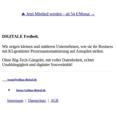
Alle Use-Cases inklusive. Jederzeit kündbar. Sofortiger Zugang.
🔥 Jetzt Mitglied werden – ab 54 €/Monat →
Monatsabo 89 €/Monat · Jahresabo 649 €/Jahr (= 54 €/Monat) · Jederzeit
kündbar
DIGITALE
Freiheit.
Wir zeigen kleinen und mittleren Unternehmen, wie sie ihr Business
mit KI-gestützter Prozessautomatisierung auf Autopilot stellen.
Ohne Big-Tech-Gängelei, mit voller Datenhoheit, echter
Unabhängigkeit und digitaler Souveränität!
team@schlau-digital.de
https://schlau-digital.de
Impressum
|
Datenschutz
|
AGB