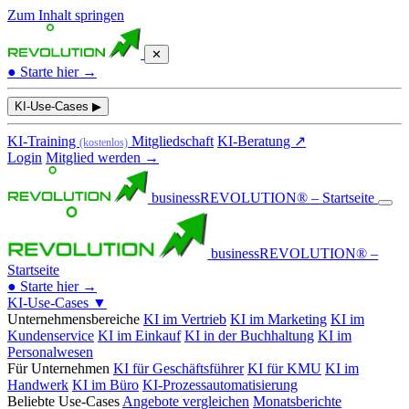
Zum Inhalt springen
✕
●
Starte hier →
KI-Use-Cases
▶
KI-Training
Mitgliedschaft
KI-Beratung ↗
(kostenlos)
Login
Mitglied werden →
businessREVOLUTION® – Startseite
businessREVOLUTION® –
Startseite
●
Starte hier →
KI-Use-Cases
▼
Unternehmensbereiche
KI im Vertrieb
KI im Marketing
KI im
Kundenservice
KI im Einkauf
KI in der Buchhaltung
KI im
Personalwesen
Für Unternehmen
KI für Geschäftsführer
KI für KMU
KI im
Handwerk
KI im Büro
KI-Prozessautomatisierung
Beliebte Use-Cases
Angebote vergleichen
Monatsberichte