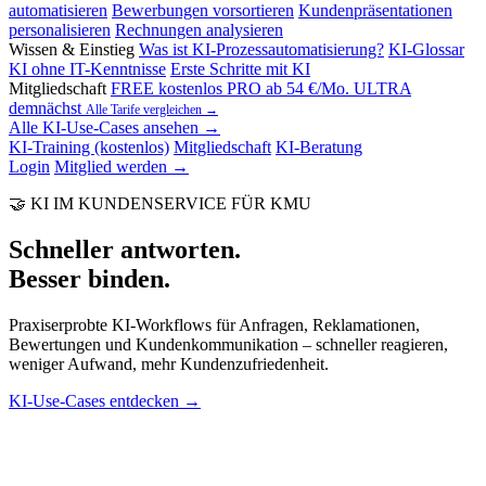
automatisieren
Bewerbungen vorsortieren
Kundenpräsentationen
personalisieren
Rechnungen analysieren
Wissen & Einstieg
Was ist KI-Prozessautomatisierung?
KI-Glossar
KI ohne IT-Kenntnisse
Erste Schritte mit KI
Mitgliedschaft
FREE
kostenlos
PRO
ab 54 €/Mo.
ULTRA
demnächst
Alle Tarife vergleichen →
Alle KI-Use-Cases ansehen →
KI-Training (kostenlos)
Mitgliedschaft
KI-Beratung
Login
Mitglied werden →
🤝 KI IM KUNDENSERVICE FÜR KMU
Schneller antworten.
Besser binden.
Praxiserprobte KI-Workflows für Anfragen, Reklamationen,
Bewertungen und Kundenkommunikation – schneller reagieren,
weniger Aufwand, mehr Kundenzufriedenheit.
KI-Use-Cases entdecken →