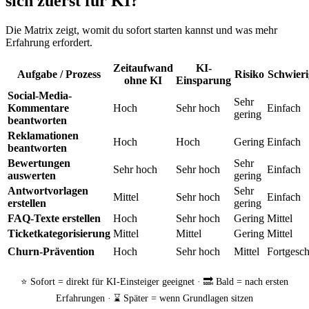
sich zuerst für KI?
Die Matrix zeigt, womit du sofort starten kannst und was mehr
Erfahrung erfordert.
Zeitaufwand
KI-
Aufgabe / Prozess
Risiko
Schwieri
ohne KI
Einsparung
Social-Media-
Sehr
Kommentare
Hoch
Sehr hoch
Einfach
gering
beantworten
Reklamationen
Hoch
Hoch
Gering
Einfach
beantworten
Bewertungen
Sehr
Sehr hoch
Sehr hoch
Einfach
auswerten
gering
Antwortvorlagen
Sehr
Mittel
Sehr hoch
Einfach
erstellen
gering
FAQ-Texte erstellen
Hoch
Sehr hoch
Gering
Mittel
Ticketkategorisierung
Mittel
Mittel
Gering
Mittel
Churn-Prävention
Hoch
Sehr hoch
Mittel
Fortgesch
⭐ Sofort = direkt für KI-Einsteiger geeignet · 🔜 Bald = nach ersten
Erfahrungen · ⌛ Später = wenn Grundlagen sitzen