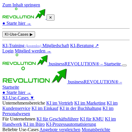
Zum Inhalt springen
✕
●
Starte hier →
KI-Use-Cases
▶
KI-Training
Mitgliedschaft
KI-Beratung ↗
(kostenlos)
Login
Mitglied werden →
businessREVOLUTION® – Startseite
businessREVOLUTION® –
Startseite
●
Starte hier →
KI-Use-Cases
▼
Unternehmensbereiche
KI im Vertrieb
KI im Marketing
KI im
Kundenservice
KI im Einkauf
KI in der Buchhaltung
KI im
Personalwesen
Für Unternehmen
KI für Geschäftsführer
KI für KMU
KI im
Handwerk
KI im Büro
KI-Prozessautomatisierung
Beliebte Use-Cases
Angebote vergleichen
Monatsberichte