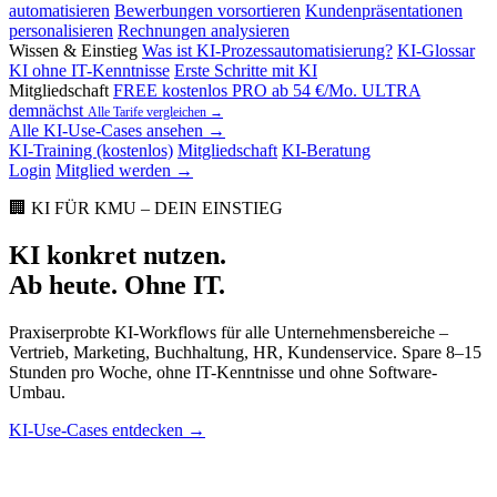
automatisieren
Bewerbungen vorsortieren
Kundenpräsentationen
personalisieren
Rechnungen analysieren
Wissen & Einstieg
Was ist KI-Prozessautomatisierung?
KI-Glossar
KI ohne IT-Kenntnisse
Erste Schritte mit KI
Mitgliedschaft
FREE
kostenlos
PRO
ab 54 €/Mo.
ULTRA
demnächst
Alle Tarife vergleichen →
Alle KI-Use-Cases ansehen →
KI-Training (kostenlos)
Mitgliedschaft
KI-Beratung
Login
Mitglied werden →
🏢 KI FÜR KMU – DEIN EINSTIEG
KI konkret nutzen.
Ab heute. Ohne IT.
Praxiserprobte KI-Workflows für alle Unternehmensbereiche –
Vertrieb, Marketing, Buchhaltung, HR, Kundenservice. Spare 8–15
Stunden pro Woche, ohne IT-Kenntnisse und ohne Software-
Umbau.
KI-Use-Cases entdecken →