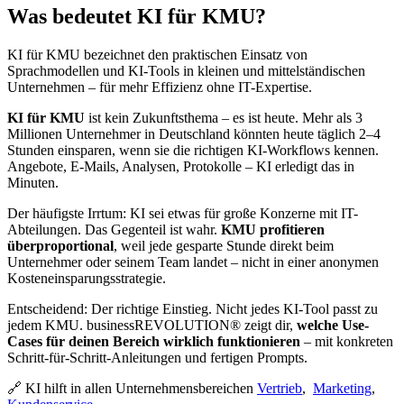
Was bedeutet KI für KMU?
KI für KMU bezeichnet den praktischen Einsatz von
Sprachmodellen und KI-Tools in kleinen und mittelständischen
Unternehmen – für mehr Effizienz ohne IT-Expertise.
KI für KMU
ist kein Zukunftsthema – es ist heute. Mehr als 3
Millionen Unternehmer in Deutschland könnten heute täglich 2–4
Stunden einsparen, wenn sie die richtigen KI-Workflows kennen.
Angebote, E-Mails, Analysen, Protokolle – KI erledigt das in
Minuten.
Der häufigste Irrtum: KI sei etwas für große Konzerne mit IT-
Abteilungen. Das Gegenteil ist wahr.
KMU profitieren
überproportional
, weil jede gesparte Stunde direkt beim
Unternehmer oder seinem Team landet – nicht in einer anonymen
Kosteneinsparungsstrategie.
Entscheidend: Der richtige Einstieg. Nicht jedes KI-Tool passt zu
jedem KMU. businessREVOLUTION® zeigt dir,
welche Use-
Cases für deinen Bereich wirklich funktionieren
– mit konkreten
Schritt-für-Schritt-Anleitungen und fertigen Prompts.
🔗 KI hilft in allen Unternehmensbereichen
Vertrieb
,
Marketing
,