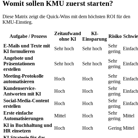
Womit sollen KMU zuerst starten?
Diese Matrix zeigt die Quick-Wins mit dem höchsten ROI für den
KMU-Einstieg.
Zeitaufwand
KI-
Aufgabe / Prozess
Risiko
Schwie
ohne KI
Einsparung
E-Mails und Texte mit
Sehr
Sehr hoch
Sehr hoch
Einfach
KI formulieren
gering
Angebote und
Sehr
Präsentationen
Sehr hoch
Sehr hoch
Einfach
gering
erstellen
Meeting-Protokolle
Sehr
Hoch
Hoch
Einfach
automatisieren
gering
Kundenservice-
Sehr
Hoch
Hoch
Einfach
Antworten mit KI
gering
Social-Media-Content
Sehr
Hoch
Hoch
Einfach
erstellen
gering
Erste einfache
Sehr
Mittel
Hoch
Mittel
Automatisierungen
gering
KI in Buchhaltung und
Hoch
Hoch
Gering
Mittel
HR einsetzen
KI-Strategie für das