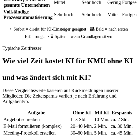
Mittel
Sehr hoch
Gering
Fortges
gesamte Unternehmen
Vollständige
Sehr hoch
Sehr hoch
Mittel
Fortges
Prozessautomatisierung
⭐ Sofort = direkt für KI-Einsteiger geeignet · 🔜 Bald = nach ersten
Erfahrungen · ⌛ Später = wenn Grundlagen sitzen
Typische Zeitfresser
Wie viel Zeit kostet KI für KMU ohne KI
–
und was ändert sich mit KI?
Diese Vergleichswerte basieren auf Rückmeldungen unserer
Mitglieder. Die Zeitersparnis variiert je nach Erfahrung und
Aufgabentyp.
Aufgabe
Ohne KI
Mit KI
Ersparnis
Angebot schreiben
1–3 Std.
10 Min.
ca. 2 Std.
E-Mail formulieren (komplex)
20–40 Min.
2 Min.
ca. 30 Min.
Meeting-Protokoll erstellen
30–60 Min.
5 Min.
ca. 45 Min.