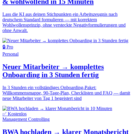
& wohlwollend in 15 Minuten
Lass die KI aus deinen Stichpunkten ein Arbeitszeugnis nach
deutschem Standard formulieren — mit korrektem
Wohlwollensprinzip, ohne versteckte Negativformulierungen und
ohne Anwalt.
🔒 Pro
Personal
Neuer Mitarbeiter → komplettes
Onboarding in 3 Stunden fertig
In 3 Stunden ein vollständiges Onboarding-Paket:
Willkommensmappe, 90-Tage-Plan, Checklisten und FAQ — damit
neue Mitarbeiter von Tag 1 begeistert sind
✅ Kostenlos
Management
Controlling
BWA hochladen → klarer Monatsbericht