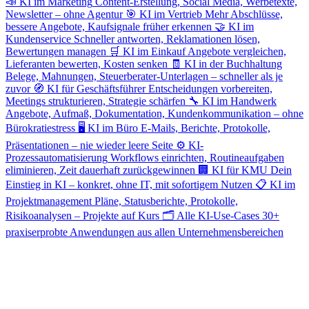
📣
KI im Marketing
Content-Erstellung, Social Media, Werbetexte,
Newsletter – ohne Agentur
🎯
KI im Vertrieb
Mehr Abschlüsse,
bessere Angebote, Kaufsignale früher erkennen
🤝
KI im
Kundenservice
Schneller antworten, Reklamationen lösen,
Bewertungen managen
🛒
KI im Einkauf
Angebote vergleichen,
Lieferanten bewerten, Kosten senken
🧾
KI in der Buchhaltung
Belege, Mahnungen, Steuerberater-Unterlagen – schneller als je
zuvor
🧭
KI für Geschäftsführer
Entscheidungen vorbereiten,
Meetings strukturieren, Strategie schärfen
🔧
KI im Handwerk
Angebote, Aufmaß, Dokumentation, Kundenkommunikation – ohne
Bürokratiestress
🖥️
KI im Büro
E-Mails, Berichte, Protokolle,
Präsentationen – nie wieder leere Seite
⚙️
KI-
Prozessautomatisierung
Workflows einrichten, Routineaufgaben
eliminieren, Zeit dauerhaft zurückgewinnen
🏢
KI für KMU
Dein
Einstieg in KI – konkret, ohne IT, mit sofortigem Nutzen
📋
KI im
Projektmanagement
Pläne, Statusberichte, Protokolle,
Risikoanalysen – Projekte auf Kurs
🗂️
Alle KI-Use-Cases
30+
praxiserprobte Anwendungen aus allen Unternehmensbereichen
BEREIT FÜR DEN NÄCHSTEN SCHRITT?
Starte jetzt mit KI im Personalwesen –
spare ab morgen Zeit