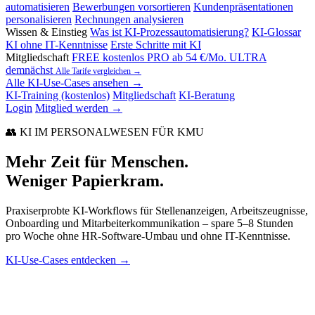
automatisieren
Bewerbungen vorsortieren
Kundenpräsentationen
personalisieren
Rechnungen analysieren
Wissen & Einstieg
Was ist KI-Prozessautomatisierung?
KI-Glossar
KI ohne IT-Kenntnisse
Erste Schritte mit KI
Mitgliedschaft
FREE
kostenlos
PRO
ab 54 €/Mo.
ULTRA
demnächst
Alle Tarife vergleichen →
Alle KI-Use-Cases ansehen →
KI-Training (kostenlos)
Mitgliedschaft
KI-Beratung
Login
Mitglied werden →
👥 KI IM PERSONALWESEN FÜR KMU
Mehr Zeit für Menschen.
Weniger Papierkram.
Praxiserprobte KI-Workflows für Stellenanzeigen, Arbeitszeugnisse,
Onboarding und Mitarbeiterkommunikation – spare 5–8 Stunden
pro Woche ohne HR-Software-Umbau und ohne IT-Kenntnisse.
KI-Use-Cases entdecken →