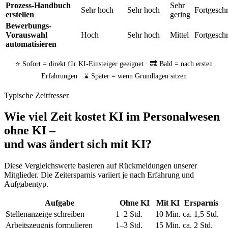
Prozess-Handbuch
Sehr
Sehr hoch
Sehr hoch
Fortgeschr
erstellen
gering
Bewerbungs-
Vorauswahl
Hoch
Sehr hoch
Mittel
Fortgeschr
automatisieren
⭐ Sofort = direkt für KI-Einsteiger geeignet · 🔜 Bald = nach ersten
Erfahrungen · ⌛ Später = wenn Grundlagen sitzen
Typische Zeitfresser
Wie viel Zeit kostet KI im Personalwesen
ohne KI –
und was ändert sich mit KI?
Diese Vergleichswerte basieren auf Rückmeldungen unserer
Mitglieder. Die Zeitersparnis variiert je nach Erfahrung und
Aufgabentyp.
Aufgabe
Ohne KI
Mit KI
Ersparnis
Stellenanzeige schreiben
1–2 Std.
10 Min.
ca. 1,5 Std.
Arbeitszeugnis formulieren
1–3 Std.
15 Min.
ca. 2 Std.