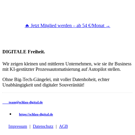
Alle Use-Cases inklusive. Jederzeit kündbar. Sofortiger Zugang.
🔥 Jetzt Mitglied werden – ab 54 €/Monat →
Monatsabo 89 €/Monat · Jahresabo 649 €/Jahr (= 54 €/Monat) · Jederzeit
kündbar
DIGITALE
Freiheit.
Wir zeigen kleinen und mittleren Unternehmen, wie sie ihr Business
mit KI-gestützter Prozessautomatisierung auf Autopilot stellen.
Ohne Big-Tech-Gängelei, mit voller Datenhoheit, echter
Unabhängigkeit und digitaler Souveränität!
team@schlau-digital.de
https://schlau-digital.de
Impressum
|
Datenschutz
|
AGB