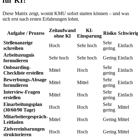
für KI?
Diese Matrix zeigt, womit KMU sofort starten können – und was
sich erst nach ersten Erfahrungen lohnt.
Zeitaufwand
KI-
Aufgabe / Prozess
Risiko
Schwierig
ohne KI
Einsparung
Stellenanzeige
Sehr
Hoch
Sehr hoch
Einfach
schreiben
gering
Arbeitszeugnis
Sehr hoch
Sehr hoch
Gering
Einfach
formulieren
Onboarding-
Sehr
Mittel
Hoch
Einfach
Checkliste erstellen
gering
Bewerbungs-Absage
Sehr
Mittel
Mittel
Einfach
formulieren
gering
Interview-Fragen
Sehr
Mittel
Hoch
Einfach
erstellen
gering
Einarbeitungsplan
Sehr
Hoch
Hoch
Mittel
(30/60/90 Tage)
gering
Mitarbeitergespräch-
Mittel
Hoch
Gering
Mittel
Leitfaden
Zielvereinbarungen
Hoch
Hoch
Gering
Mittel
strukturieren