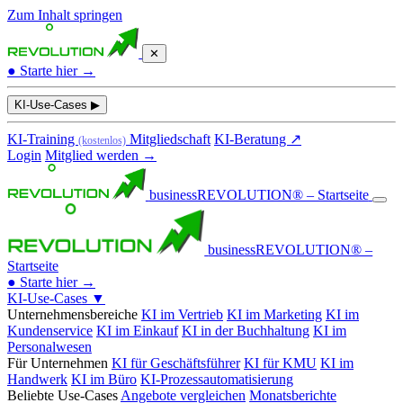
Zum Inhalt springen
✕
●
Starte hier →
KI-Use-Cases
▶
KI-Training
Mitgliedschaft
KI-Beratung ↗
(kostenlos)
Login
Mitglied werden →
businessREVOLUTION® – Startseite
businessREVOLUTION® –
Startseite
●
Starte hier →
KI-Use-Cases
▼
Unternehmensbereiche
KI im Vertrieb
KI im Marketing
KI im
Kundenservice
KI im Einkauf
KI in der Buchhaltung
KI im
Personalwesen
Für Unternehmen
KI für Geschäftsführer
KI für KMU
KI im
Handwerk
KI im Büro
KI-Prozessautomatisierung
Beliebte Use-Cases
Angebote vergleichen
Monatsberichte