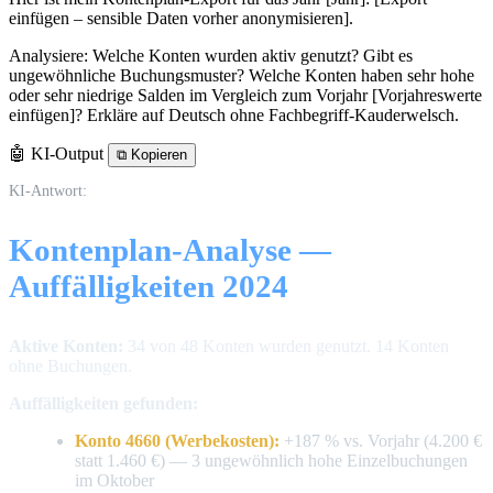
einfügen – sensible Daten vorher anonymisieren].
Analysiere: Welche Konten wurden aktiv genutzt? Gibt es
ungewöhnliche Buchungsmuster? Welche Konten haben sehr hohe
oder sehr niedrige Salden im Vergleich zum Vorjahr [Vorjahreswerte
einfügen]? Erkläre auf Deutsch ohne Fachbegriff-Kauderwelsch.
🤖 KI-Output
⧉
Kopieren
KI-Antwort:
Kontenplan-Analyse —
Auffälligkeiten 2024
Aktive Konten:
34 von 48 Konten wurden genutzt. 14 Konten
ohne Buchungen.
Auffälligkeiten gefunden:
Konto 4660 (Werbekosten):
+187 % vs. Vorjahr (4.200 €
statt 1.460 €) — 3 ungewöhnlich hohe Einzelbuchungen
im Oktober