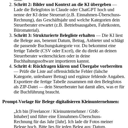
Schritt 2: Bilder und Kontext an die KI übergeben
—
Lade die Belegfotos in Claude oder ChatGPT hoch und
nenne der KI deine Steuerart (z.B. Einnahmen-Überschuss-
Rechnung), das Geschäftsjahr und welche Kategorien dein
Steuerberater erwartet (z.B. Betriebsausgaben, Fahrtkosten,
Büromaterial).
Schritt 3: Strukturierte Belegliste erhalten
— Die KI liest
die Belege aus, benennt Datum, Betrag, Anbieter und schlägt
die passende Buchungskategorie vor. Du bekommst eine
fertige Tabelle (CSV oder Excel), die du direkt an deinen
Steuerberater weiterschicken oder in deine
Buchhaltungssoftware importieren kannst.
Schritt 4: Rückfragen klären und Übergabe vorbereiten
— Prüfe die Liste auf offensichtliche Fehler (falsche
Kategorie, unlesbarer Betrag) und ergänze fehlende Angaben.
Exportiere die fertige Tabelle zusammen mit den Belegfotos
als ZIP-Datei — dein Steuerberater hat damit alles, was er für
die Buchführung braucht.
Prompt-Vorlage für Belege digitalisieren Kleinunternehmen:
„Ich bin [Freelancer / Kleinunternehmer / GbR-
Inhaber] und führe eine Einnahmen-Überschuss-
Rechnung für das Jahr [Jahr]. Ich lade dir Fotos meiner
Belege hoch. Bitte lies für jeden Beleg aus: Datum,