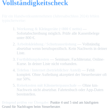
Vollständigkeitscheck
Für ein Handwerksunternehmen (Jahresabschluss 2024) fehlen
typischerweise:
Werkzeug & Kleingeräte (<800 € netto)
—
Sofortabschreibung möglich. Prüfe alle Kassenbelege
unter 800 €.
Arbeitskleidung / Schutzausrüstung
— Vollständig
absetzbar wenn berufsspezifisch. Kein Nachweis in deiner
Liste.
Fortbildungskosten
— Seminare, Fachliteratur, Online-
Kurse. In deiner Liste nicht vorhanden.
Telefon / Internet (betrieblicher Anteil)
— Fehlt
komplett. Ohne Aufteilung akzeptiert der Steuerberater oft
nur 50%.
Reisekosten mit Kilometerpauschale
— Ohne km-
Nachweis nicht absetzbar. Fahrtenbuch oder App-Daten
bereitstellen.
Dringend prüfen vor Übergabe:
Punkte 4 und 5 sind am häufigsten
Grund für Nachfragen beim Steuerberater.