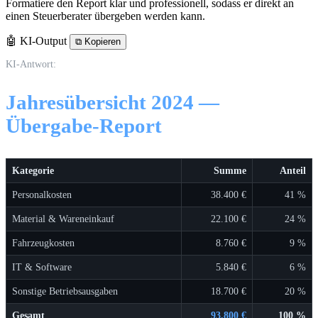
Formatiere den Report klar und professionell, sodass er direkt an
einen Steuerberater übergeben werden kann.
🤖 KI-Output
⧉
Kopieren
KI-Antwort:
Jahresübersicht 2024 —
Übergabe-Report
Kategorie
Summe
Anteil
Personalkosten
38.400 €
41 %
Material & Wareneinkauf
22.100 €
24 %
Fahrzeugkosten
8.760 €
9 %
IT & Software
5.840 €
6 %
Sonstige Betriebsausgaben
18.700 €
20 %
Gesamt
93.800 €
100 %