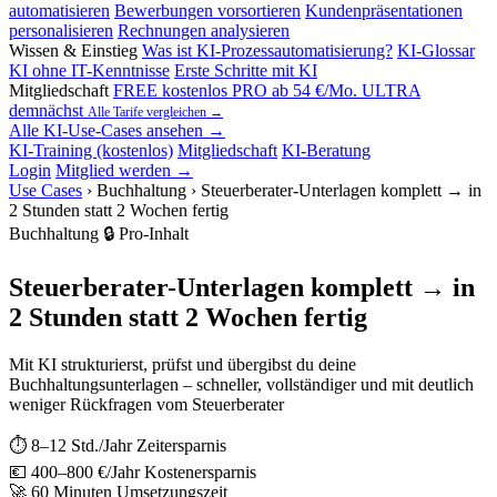
automatisieren
Bewerbungen vorsortieren
Kundenpräsentationen
personalisieren
Rechnungen analysieren
Wissen & Einstieg
Was ist KI-Prozessautomatisierung?
KI-Glossar
KI ohne IT-Kenntnisse
Erste Schritte mit KI
Mitgliedschaft
FREE
kostenlos
PRO
ab 54 €/Mo.
ULTRA
demnächst
Alle Tarife vergleichen →
Alle KI-Use-Cases ansehen →
KI-Training (kostenlos)
Mitgliedschaft
KI-Beratung
Login
Mitglied werden →
Use Cases
›
Buchhaltung
›
Steuerberater-Unterlagen komplett → in
2 Stunden statt 2 Wochen fertig
Buchhaltung
🔒 Pro-Inhalt
Steuerberater-Unterlagen komplett → in
2 Stunden statt 2 Wochen fertig
Mit KI strukturierst, prüfst und übergibst du deine
Buchhaltungsunterlagen – schneller, vollständiger und mit deutlich
weniger Rückfragen vom Steuerberater
⏱
8–12 Std./Jahr
Zeitersparnis
💶
400–800 €/Jahr
Kostenersparnis
🚀
60 Minuten
Umsetzungszeit