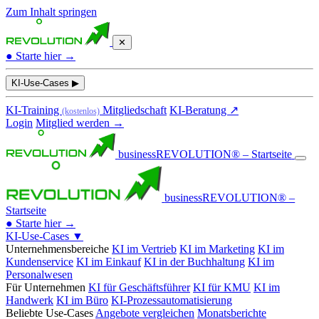
Zum Inhalt springen
✕
●
Starte hier →
KI-Use-Cases
▶
KI-Training
Mitgliedschaft
KI-Beratung ↗
(kostenlos)
Login
Mitglied werden →
businessREVOLUTION® – Startseite
businessREVOLUTION® –
Startseite
●
Starte hier →
KI-Use-Cases
▼
Unternehmensbereiche
KI im Vertrieb
KI im Marketing
KI im
Kundenservice
KI im Einkauf
KI in der Buchhaltung
KI im
Personalwesen
Für Unternehmen
KI für Geschäftsführer
KI für KMU
KI im
Handwerk
KI im Büro
KI-Prozessautomatisierung
Beliebte Use-Cases
Angebote vergleichen
Monatsberichte