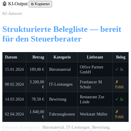
🤖 KI-Output
⧉
Kopieren
KI-Antwort:
Strukturierte Belegliste — bereit
für den Steuerberater
Datum
Betrag
Kategorie
Lieferant
Beleg
Office Partner
15.01.2024
189,00 €
Büromaterial
✓ Ja
GmbH
3.200,00
Freelancer M.
✗
08.02.2024
IT-Leistungen
€
Schulz
Fehlt
Restaurant Zur
14.03.2024
78,50 €
Bewirtung
✓ Ja
Linde
1.840,00
✗
02.04.2024
Fahrzeugkosten
Werkstatt Müller
€
Fehlt
Erkannte Kategorien:
Büromaterial, IT-Leistungen, Bewirtung,