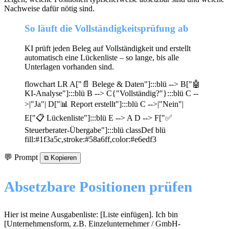
Nachweise dafür nötig sind.
So läuft die Vollständigkeitsprüfung ab
KI prüft jeden Beleg auf Vollständigkeit und erstellt
automatisch eine Lückenliste – so lange, bis alle
Unterlagen vorhanden sind.
flowchart LR A["📄 Belege & Daten"]:::blü --> B["🤖
KI-Analyse"]:::blü B --> C{"Vollständig?"}:::blü C --
>|"Ja"| D["📊 Report erstellt"]:::blü C -->|"Nein"|
E["📋 Lückenliste"]:::blü E --> A D --> F["✅
Steuerberater-Übergabe"]:::blü classDef blü
fill:#1f3a5c,stroke:#58a6ff,color:#e6edf3
💬 Prompt
⧉
Kopieren
Absetzbare Positionen prüfen
Hier ist meine Ausgabenliste: [Liste einfügen]. Ich bin
[Unternehmensform, z.B. Einzelunternehmer / GmbH-