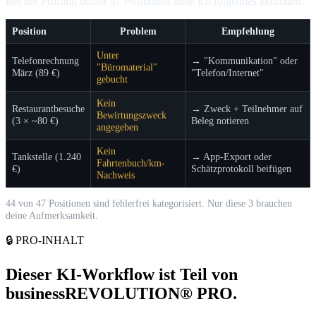
Bei der Prüfung deiner 47 Positionen habe ich folgendes gefunden:
Position
Problem
Empfehlung
Unter
Telefonrechnung
→ "Kommunikation" oder
"Büromaterial"
März (89 €)
"Telefon/Internet"
gebucht
Kein
Restaurantbesuche
→ Zweck + Teilnehmer auf
Bewirtungszweck
(3 × ~80 €)
Beleg notieren
angegeben
Kein
Tankstelle (1.240
→ App-Export oder
Fahrtenbuch/km-
€)
Schätzprotokoll beifügen
Nachweis
44 von 47 Positionen sind fehlerfrei kategorisiert. Nur diese 3 brauchen
deine Aufmerksamkeit.
🔒 PRO-INHALT
Dieser KI-Workflow ist Teil von
businessREVOLUTION® PRO.