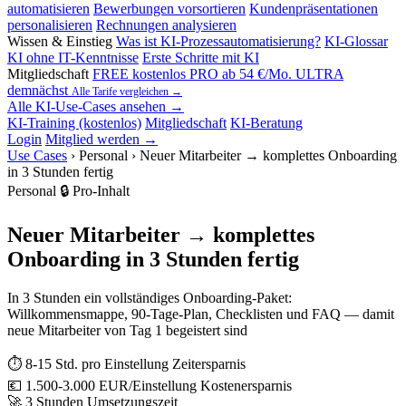
automatisieren
Bewerbungen vorsortieren
Kundenpräsentationen
personalisieren
Rechnungen analysieren
Wissen & Einstieg
Was ist KI-Prozessautomatisierung?
KI-Glossar
KI ohne IT-Kenntnisse
Erste Schritte mit KI
Mitgliedschaft
FREE
kostenlos
PRO
ab 54 €/Mo.
ULTRA
demnächst
Alle Tarife vergleichen →
Alle KI-Use-Cases ansehen →
KI-Training (kostenlos)
Mitgliedschaft
KI-Beratung
Login
Mitglied werden →
Use Cases
›
Personal
›
Neuer Mitarbeiter → komplettes Onboarding
in 3 Stunden fertig
Personal
🔒 Pro-Inhalt
Neuer Mitarbeiter → komplettes
Onboarding in 3 Stunden fertig
In 3 Stunden ein vollständiges Onboarding-Paket:
Willkommensmappe, 90-Tage-Plan, Checklisten und FAQ — damit
neue Mitarbeiter von Tag 1 begeistert sind
⏱
8-15 Std. pro Einstellung
Zeitersparnis
💶
1.500-3.000 EUR/Einstellung
Kostenersparnis
🚀
3 Stunden
Umsetzungszeit