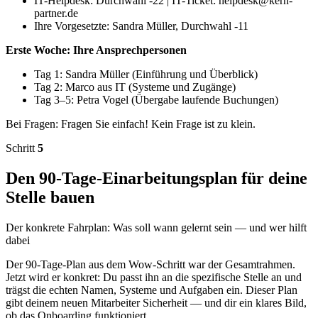
IT-Helpdesk: Durchwahl -22 | IT-Ticket: helpdesk@kern-
partner.de
Ihre Vorgesetzte: Sandra Müller, Durchwahl -11
Erste Woche: Ihre Ansprechpersonen
Tag 1: Sandra Müller (Einführung und Überblick)
Tag 2: Marco aus IT (Systeme und Zugänge)
Tag 3–5: Petra Vogel (Übergabe laufende Buchungen)
Bei Fragen: Fragen Sie einfach! Kein Frage ist zu klein.
Schritt
5
Den 90-Tage-Einarbeitungsplan für deine
Stelle bauen
Der konkrete Fahrplan: Was soll wann gelernt sein — und wer hilft
dabei
Der 90-Tage-Plan aus dem Wow-Schritt war der Gesamtrahmen.
Jetzt wird er konkret: Du passt ihn an die spezifische Stelle an und
trägst die echten Namen, Systeme und Aufgaben ein. Dieser Plan
gibt deinem neuen Mitarbeiter Sicherheit — und dir ein klares Bild,
ob das Onboarding funktioniert.