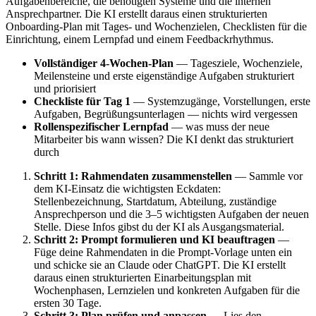
Aufgabenbereiche, die benötigten Systeme und die internen
Ansprechpartner. Die KI erstellt daraus einen strukturierten
Onboarding-Plan mit Tages- und Wochenzielen, Checklisten für die
Einrichtung, einem Lernpfad und einem Feedbackrhythmus.
Vollständiger 4-Wochen-Plan
— Tagesziele, Wochenziele,
Meilensteine und erste eigenständige Aufgaben strukturiert
und priorisiert
Checkliste für Tag 1
— Systemzugänge, Vorstellungen, erste
Aufgaben, Begrüßungsunterlagen — nichts wird vergessen
Rollenspezifischer Lernpfad
— was muss der neue
Mitarbeiter bis wann wissen? Die KI denkt das strukturiert
durch
Schritt 1: Rahmendaten zusammenstellen
— Sammle vor
dem KI-Einsatz die wichtigsten Eckdaten:
Stellenbezeichnung, Startdatum, Abteilung, zuständige
Ansprechperson und die 3–5 wichtigsten Aufgaben der neuen
Stelle. Diese Infos gibst du der KI als Ausgangsmaterial.
Schritt 2: Prompt formulieren und KI beauftragen
—
Füge deine Rahmendaten in die Prompt-Vorlage unten ein
und schicke sie an Claude oder ChatGPT. Die KI erstellt
daraus einen strukturierten Einarbeitungsplan mit
Wochenphasen, Lernzielen und konkreten Aufgaben für die
ersten 30 Tage.
Schritt 3: Plan prüfen und anpassen
— Lies den