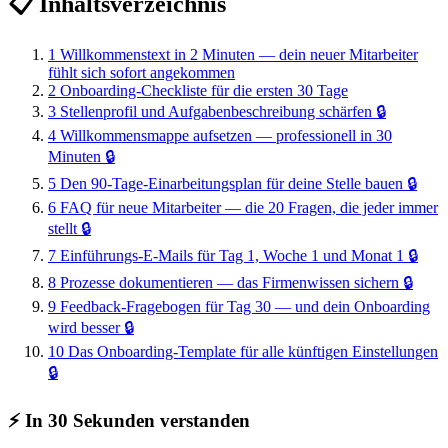
📋 Inhaltsverzeichnis
1
Willkommenstext in 2 Minuten — dein neuer Mitarbeiter
fühlt sich sofort angekommen
2
Onboarding-Checkliste für die ersten 30 Tage
3
Stellenprofil und Aufgabenbeschreibung schärfen
🔒
4
Willkommensmappe aufsetzen — professionell in 30
Minuten
🔒
5
Den 90-Tage-Einarbeitungsplan für deine Stelle bauen
🔒
6
FAQ für neue Mitarbeiter — die 20 Fragen, die jeder immer
stellt
🔒
7
Einführungs-E-Mails für Tag 1, Woche 1 und Monat 1
🔒
8
Prozesse dokumentieren — das Firmenwissen sichern
🔒
9
Feedback-Fragebogen für Tag 30 — und dein Onboarding
wird besser
🔒
10
Das Onboarding-Template für alle künftigen Einstellungen
🔒
⚡ In 30 Sekunden verstanden