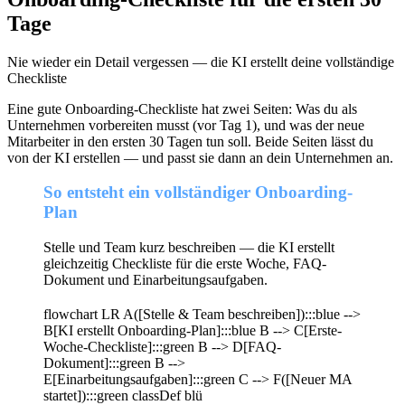
Tage
Nie wieder ein Detail vergessen — die KI erstellt deine vollständige
Checkliste
Eine gute Onboarding-Checkliste hat zwei Seiten: Was du als
Unternehmen vorbereiten musst (vor Tag 1), und was der neue
Mitarbeiter in den ersten 30 Tagen tun soll. Beide Seiten lässt du
von der KI erstellen — und passt sie dann an dein Unternehmen an.
So entsteht ein vollständiger Onboarding-
Plan
Stelle und Team kurz beschreiben — die KI erstellt
gleichzeitig Checkliste für die erste Woche, FAQ-
Dokument und Einarbeitungsaufgaben.
flowchart LR A([Stelle & Team beschreiben]):::blue -->
B[KI erstellt Onboarding-Plan]:::blue B --> C[Erste-
Woche-Checkliste]:::green B --> D[FAQ-
Dokument]:::green B -->
E[Einarbeitungsaufgaben]:::green C --> F([Neuer MA
startet]):::green classDef blü