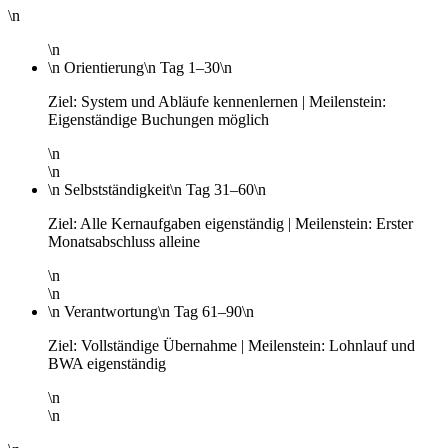
\n
\n
\n
Orientierung
\n
Tag 1–30
\n
Ziel: System und Abläufe kennenlernen | Meilenstein:
Eigenständige Buchungen möglich
\n
\n
\n
Selbstständigkeit
\n
Tag 31–60
\n
Ziel: Alle Kernaufgaben eigenständig | Meilenstein: Erster
Monatsabschluss alleine
\n
\n
\n
Verantwortung
\n
Tag 61–90
\n
Ziel: Vollständige Übernahme | Meilenstein: Lohnlauf und
BWA eigenständig
\n
\n