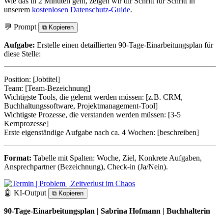
Wie das in 2 Minuten geht, zeigen wir dir Schritt für Schritt in
unserem
kostenlosen Datenschutz-Guide
.
💬 Prompt
⧉
Kopieren
Aufgabe:
Erstelle einen detaillierten 90-Tage-Einarbeitungsplan für
diese Stelle:
Position: [Jobtitel]
Team: [Team-Bezeichnung]
Wichtigste Tools, die gelernt werden müssen: [z.B. CRM,
Buchhaltungssoftware, Projektmanagement-Tool]
Wichtigste Prozesse, die verstanden werden müssen: [3-5
Kernprozesse]
Erste eigenständige Aufgabe nach ca. 4 Wochen: [beschreiben]
Format:
Tabelle mit Spalten: Woche, Ziel, Konkrete Aufgaben,
Ansprechpartner (Bezeichnung), Check-in (Ja/Nein).
🤖 KI-Output
⧉
Kopieren
90-Tage-Einarbeitungsplan | Sabrina Hofmann | Buchhalterin