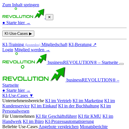
Zum Inhalt springen
✕
●
Starte hier →
KI-Use-Cases
▶
KI-Training
Mitgliedschaft
KI-Beratung ↗
(kostenlos)
Login
Mitglied werden →
businessREVOLUTION® – Startseite
businessREVOLUTION® –
Startseite
●
Starte hier →
KI-Use-Cases
▼
Unternehmensbereiche
KI im Vertrieb
KI im Marketing
KI im
Kundenservice
KI im Einkauf
KI in der Buchhaltung
KI im
Personalwesen
Für Unternehmen
KI für Geschäftsführer
KI für KMU
KI im
Handwerk
KI im Büro
KI-Prozessautomatisierung
Beliebte Use-Cases
Angebote vergleichen
Monatsberichte