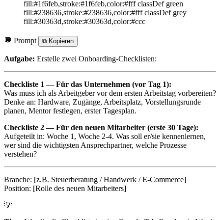
fill:#1f6feb,stroke:#1f6feb,color:#fff classDef green
fill:#238636,stroke:#238636,color:#fff classDef grey
fill:#30363d,stroke:#30363d,color:#ccc
💬 Prompt
⧉
Kopieren
Aufgabe:
Erstelle zwei Onboarding-Checklisten:
Checkliste 1 — Für das Unternehmen (vor Tag 1):
Was muss ich als Arbeitgeber vor dem ersten Arbeitstag vorbereiten?
Denke an: Hardware, Zugänge, Arbeitsplatz, Vorstellungsrunde
planen, Mentor festlegen, erster Tagesplan.
Checkliste 2 — Für den neuen Mitarbeiter (erste 30 Tage):
Aufgeteilt in: Woche 1, Woche 2-4. Was soll er/sie kennenlernen,
wer sind die wichtigsten Ansprechpartner, welche Prozesse
verstehen?
Branche: [z.B. Steuerberatung / Handwerk / E-Commerce]
Position: [Rolle des neuen Mitarbeiters]
💡