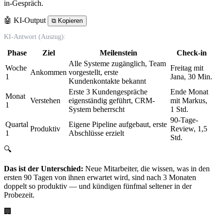
in-Gespräch.
🤖 KI-Output
⧉
Kopieren
KI-Antwort (Auszug):
Phase
Ziel
Meilenstein
Check-in
Alle Systeme zugänglich, Team
Woche
Freitag mit
Ankommen
vorgestellt, erste
1
Jana, 30 Min.
Kundenkontakte bekannt
Erste 3 Kundengespräche
Ende Monat
Monat
Verstehen
eigenständig geführt, CRM-
mit Markus,
1
System beherrscht
1 Std.
90-Tage-
Quartal
Eigene Pipeline aufgebaut, erste
Produktiv
Review, 1,5
1
Abschlüsse erzielt
Std.
🔍
Das ist der Unterschied:
Neue Mitarbeiter, die wissen, was in den
ersten 90 Tagen von ihnen erwartet wird, sind nach 3 Monaten
doppelt so produktiv — und kündigen fünfmal seltener in der
Probezeit.
🏢