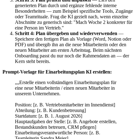
generierten Plan durch und ergänze fehlende interne
Besonderheiten — zum Beispiel spezifische Tools, Zugänge
oder Teamrituale. Frag die KI gezielt nach, wenn einzelne
Abschnitte zu generisch sind: "Mach Woche 2 konkreter für
eine Person im Vertrieb."
Schritt 4: Plan übergeben und wiederverwenden
—
Speichere den fertigen Plan als Vorlage (Word, Notion oder
PDF) und übergib ihn an die neue Mitarbeiterin oder den
neuen Mitarbeiter am ersten Arbeitstag. Beim nächsten
Onboarding passt du nur noch die Rahmendaten an — der
Kern steht bereits.
Prompt-Vorlage für Einarbeitungsplan KI erstellen:
„„Erstelle einen vollständigen Einarbeitungsplan für
eine neue Mitarbeiterin / einen neuen Mitarbeiter in
unserem Unternehmen.
Position: [z. B. Vertriebsmitarbeiter im Innendienst]
Abteilung: [z. B. Kundenbetreuung]
Startdatum: [z. B. 1. August 2026]
Hauptaufgaben der Stelle: [z. B. Angebote erstellen,
Bestandskunden betreuen, CRM pflegen]
Einarbeitungsverantwortliche Person: [z. B.
Teamleiterin Sandra Meier]